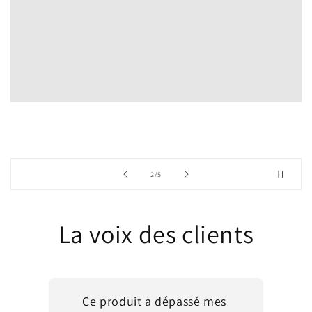
de
2
/
5
La voix des clients
Ce produit a dépassé mes 