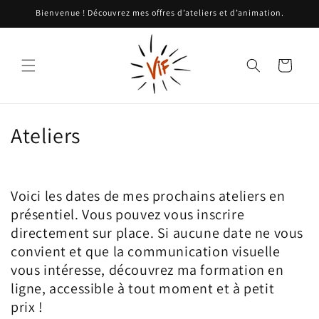
et
Bienvenue ! Découvrez mes offres d’ateliers et d’animation.
passer
au
contenu
Panier
C
Ateliers
o
l
Voici les dates de mes prochains ateliers en
l
présentiel. Vous pouvez vous inscrire
directement sur place. Si aucune date ne vous
e
convient et que la communication visuelle
c
vous intéresse, découvrez ma formation en
ligne, accessible à tout moment et à petit
t
prix !