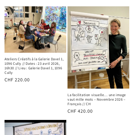
i
o
n
:
Ateliers Créatifs à la Galerie Davel 1,
1096 Cully // Dates : 23 avril 2026,
16h30 // Lieu : Galerie Davel 1, 1096
Cully
Prix
CHF 220.00
habituel
La facilitation visuelle… une image
vaut mille mots – Novembre 2026 –
Français // CH
Prix
CHF 420.00
habituel